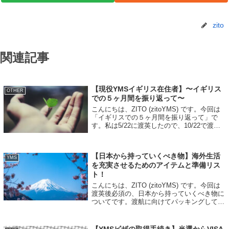
zito
関連記事
【現役YMSイギリス在住者】〜イギリス
OTHER
での５ヶ月間を振り返って〜
こんにちは、ZITO (zitoYMS) です。今回は
「イギリスでの５ヶ月間を振り返って」で
す。私は5/22に渡英したので、10/22で渡英
して５ヶ月になります。今まで３ヶ月「セブ
島に留学」していたことはありますが、５ヶ
月海外にいたことは人...
【日本から持っていくべき物】海外生活
YMS
を充実させるためのアイテムと準備リス
ト！
こんにちは、ZITO (zitoYMS) です。今回は
渡英後必須の、日本から持っていくべき物に
ついてです。渡航に向けてパッキングしてい
る際に「日本食ってやっぱり持って行った方
が良いのかな？」「イギリスで購入した方が
良いのかな？」など、心配さ...