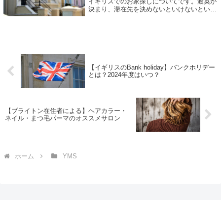
イギリスでのお家探しについてです。渡英が
決まり、滞在先を決めないといけないという
方「どうやって探せばいいの？」「イギリス
の家賃ってどのくらいなの？」と疑問に思わ
れる方もいらっしゃると思い...
【イギリスのBank holiday】バンクホリデー
とは？2024年度はいつ？
【ブライトン在住者による】ヘアカラー・
ネイル・まつ毛パーマのオススメサロン
ホーム
YMS